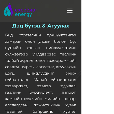
Дэд бүтэц & Агуулах
Бид стратегийн түншүүдтэйгээ
хамтран олон улсын болон бүс
нутгийн ханган нийлүүлэлтийн
сүлжээгээр үйлдвэрээс төслийн
талбай хүртэл тоног төхөөрөмжийг
саадгүй хүргэх логистик, агуулахын
цогц шийдлүүдийг хийж
гүйцэтгэдэг. Манай үйлчилгээнд
тээвэрлэлт, тээвэр зуучлал,
гаалийн бүрдүүлэлт, импорт,
хамгийн сүүлчийн милийн тээвэр,
алслагдсан, ложистикийн хувьд
төвөгтэй байршилд хүртэл