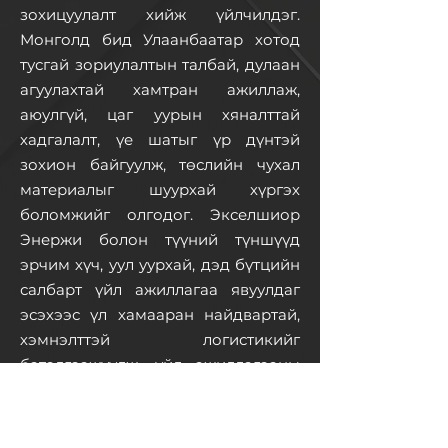
зохицуулалт хийж үйлчилдэг.
Монголд бид Улаанбаатар хотод
тусгай зориулалтын талбай, дулаан
агуулахтай хамтран ажиллаж,
аюулгүй, цаг уурын хяналттай
хадгалалт, үе шатыг үр дүнтэй
зохион байгуулж, төслийн чухал
материалыг шуурхай хүргэх
боломжийг олгодог. Экселшиор
Энержи болон түүний түншүүд
эрчим хүч, уул уурхай, дэд бүтцийн
салбарт үйл ажиллагаа явуулдаг
эсэхээс үл хамааран найдвартай,
хэмнэлттэй логистикийг
баталгаажуулж, үйл ажиллагааны
бэлэн байдал, төслийн эрч хүчийг
эхнээс нь дуустал хадгалдаг.