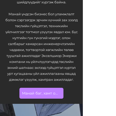
шийдлүүдийг хүргэж байна.
Манай үндсэн бизнес бол уламжлалт
болон сэргээгдэх эрчим хүчний зах зээлд
төслийн гүйцэтгэл, техникийн
үйлчилгээг тогтмол үзүүлэх явдал юм. Бүс
нутгийн гүн гүнзгий мэдлэг, олон
салбарыг хамарсан инженерчлэлийн
чадавхи, тогтвортой хөгжлийн төлөө
тууштай ажилладаг Экселшиор Энержи
компани нь үйлчлүүлэгчдэд төслийн
эхний шатнаас эхлээд гүйцэтгэл хүртэл
урт хугацааны үйл ажиллагааны явцад
дэмжлэг үзүүлж, хамтран ажилладаг.
Манай баг, хамт олон