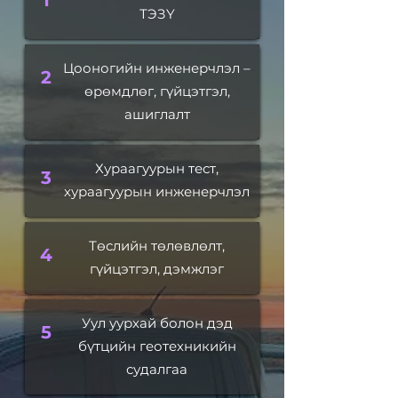
1
ТЭЗҮ
Цооногийн инженерчлэл –
2
өрөмдлөг, гүйцэтгэл,
ашиглалт
Хураагуурын тест,
3
хураагуурын инженерчлэл
Төслийн төлөвлөлт,
4
гүйцэтгэл, дэмжлэг
Уул уурхай болон дэд
5
бүтцийн геотехникийн
судалгаа