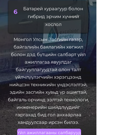
Батарей хураагуур болон
6
гибрид эрчим хүчний
хослол
Монгол Улсын Засгийн газар,
байгалийн баялагийн хөгжил
болон дэд бүтцийн салбарт үйл
ажиллагаа явуулдаг
байгууллагуудтай олон талт
үйлчлүүлэгчийн хэрэгцээнд
нийцсэн техникийн үндэслэлтэй,
эдийн засгийн хувьд үр ашигтай,
байгаль орчинд ээлтэй технологи,
инженерийн шийдлүүдийг
гаргахад бид гол анхаарлаа
хандуулсаар ирсэн билээ.
Үйл ажиллагааны салбарууд