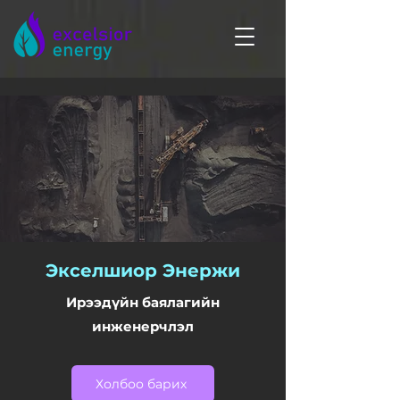
Экселшиор Энержи
Ирээдүйн баялагийн
инженерчлэл
Холбоо барих