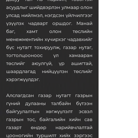
асуудлыг шийдвэрлэн улмаар олон
улсад нийлмэл, нэгдсэн үйлчилгээг
үзүүлэх чадварт оршдог. Манай
баг, хамт олон төслийн
менежментийн хүчирхэг чадавхийг
бүс нутагт тохируулж, газар нутаг,
тогтолцооноос үл хамааран
төслийг аюулгүй, үр ашигтай,
шаардлагад нийцүүлэн төслийг
хэрэгжүүлдэг.
Алслагдсан газар нутагт газрын
гүний дулааны талбайн бүтээн
байгуулалтын хөгжүүлэлт эсвэл
газрын тос, байгалийн хийн сав
газарт өндөр нарийвчлалтай
цооногийн туршилт хийх зэргээс