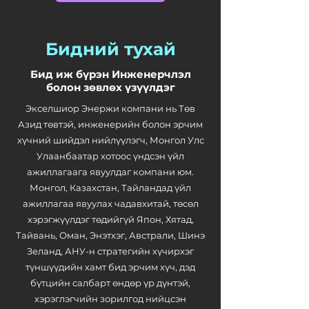
Бидний тухай
Бид иж бүрэн Инженерчлэл
болон зөвлөх үзүүлдэг
Экселшиор Энержи компани нь Төв
Азид төвтэй, инженерийн болон эрчим
хүчний шийдэл нийлүүлэгч, Монгол Улс
Улаанбаатар хотоос үндсэн үйл
ажиллагаага явуулдаг компани юм.
Монгол, Казахстан, Тайландад үйл
ажиллагаа явуулах чадавхитай, төсөл
хэрэгжүүлдэг төдийгүй Япон, Хятад,
Тайвань, Оман, Энэтхэг, Австрали, Шинэ
Зеланд, АНУ-н стратегийн хүчирхэг
түншүүдийн хамт бид эрчим хүч, дэд
бүтцийн салбарт өндөр үр дүнтэй,
хэрэглэгчийн зорилгод нийцсэн