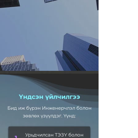
Үндсэн үйлчилгээ
Бид иж бүрэн Инженерчлэл болон
зөвлөх үзүүлдэг. Үүнд:
Урьдчилсан ТЭЗҮ болон