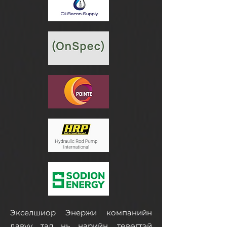
Экселшиор Энержи компанийн
давуу тал нь нарийн, төвөгтэй