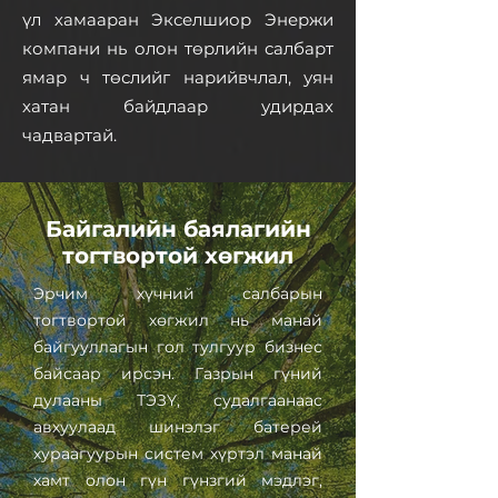
үл хамааран Экселшиор Энержи
компани нь олон төрлийн салбарт
ямар ч төслийг нарийвчлал, уян
хатан байдлаар удирдах
чадвартай.
Байгалийн баялагийн
тогтвортой хөгжил
Эрчим хүчний салбарын
тогтвортой хөгжил нь манай
байгууллагын гол тулгуур бизнес
байсаар ирсэн. Газрын гүний
дулааны ТЭЗҮ, судалгаанаас
авхуулаад шинэлэг батерей
хураагуурын систем хүртэл манай
хамт олон гүн гүнзгий мэдлэг,