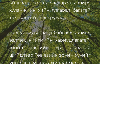
ойлголт, техник, чадварыг авчирч
хүлэмжийн хийн ялгарал багатай
технологийг нэвтрүүлдэг.
Бид урт хугацаанд байгаль орчинд
ээлтэй, нийгмийн хариуцлагатай,
эзийн засгийн үр өгөөжтэй
шийдлээр Төв азийн эрчим хүчийг
үргэлж дэмжиж ажиллах болно.
Бидэнтэй холбогдох
info@excelsior-energy.com
+976 8810 6574