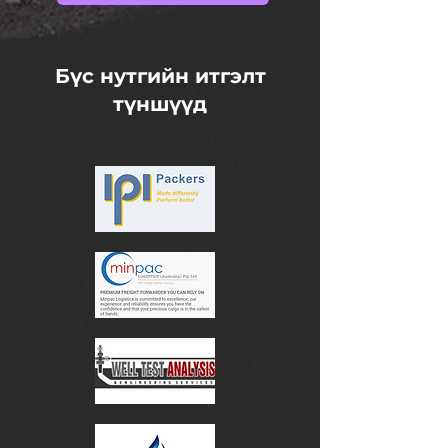
Бүс нутгийн итгэлт
түншүүд